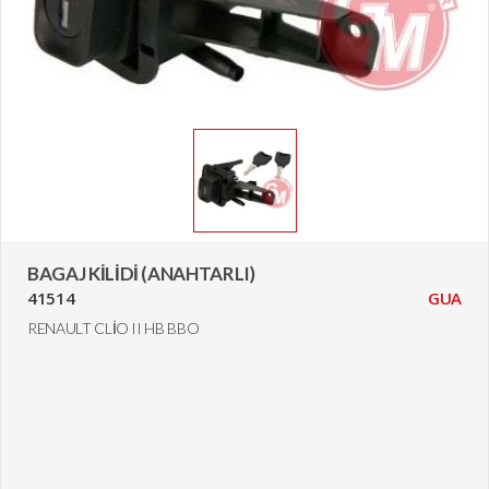
BAGAJ KİLİDİ (ANAHTARLI)
41514
GUA
RENAULT CLİO II HB BBO