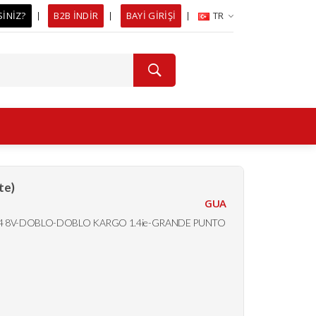
SİNİZ?
B2B İNDİR
BAYİ GİRİŞİ
TR
te)
GUA
 1.4 8V-DOBLO-DOBLO KARGO 1.4ie-GRANDE PUNTO