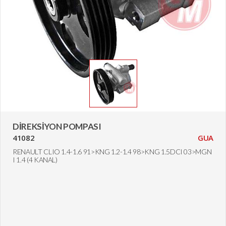
DİREKSİYON POMPASI
41082
GUA
RENAULT CLIO 1.4-1.6 91>KNG 1.2-1.4 98>KNG 1.5DCI 03>MGN
I 1.4 (4 KANAL)