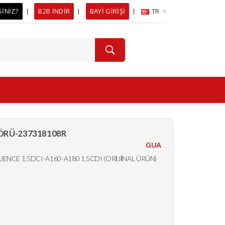
SİNİZ?
B2B İNDİR
BAYİ GİRİŞİ
TR
ÖRÜ-237318108R
GUA
ENCE 1.5DCI-A160-A180 1.5CDI (ORİJİNAL ÜRÜN)