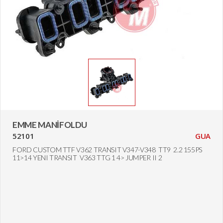
EMME MANİFOLDU
52101
GUA
FORD CUSTOM TTF V362 TRANSIT V347-V348 TT9 2.2 155PS
11>14 YENI TRANSIT V363 TTG 1 4> JUMPER II 2