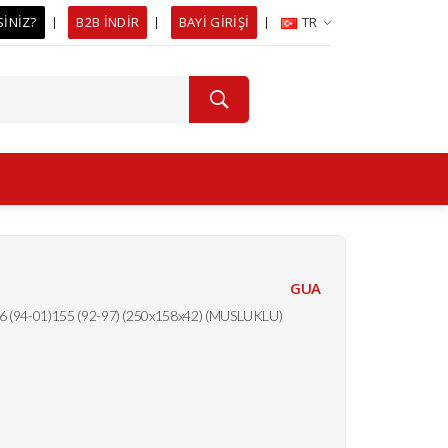
SİNİZ?
B2B İNDİR
BAYİ GİRİŞİ
TR
GUA
 (94-01)155 (92-97) (250x158x42) (MUSLUKLU)