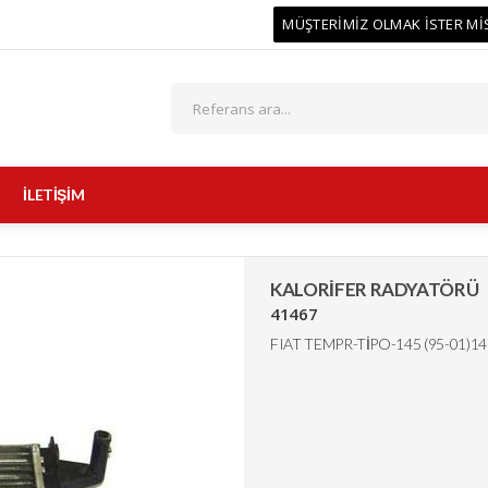
MÜŞTERİMİZ OLMAK İSTER Mİ
İLETİŞİM
KALORİFER RADYATÖRÜ
41467
FIAT TEMPR-TİPO-145 (95-01)146