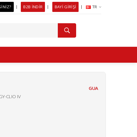
SİNİZ?
B2B İNDİR
BAYİ GİRİŞİ
TR
GUA
Y-CLIO IV