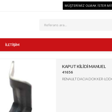
MÜŞTERİMİZ OLMAK İSTER Mİ
İLETİŞİM
KAPUT KİLİDİ MANUEL
41656
RENAULT DACIA DOKKER-LODG