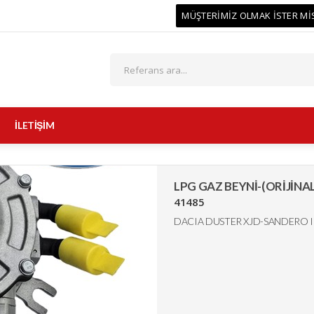
MÜŞTERİMİZ OLMAK İSTER Mİ
İLETİŞİM
LPG GAZ BEYNİ-(ORİJİN
41485
DACIA DUSTER XJD-SANDERO III