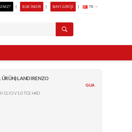
SİNİZ?
B2B İNDİR
BAYİ GİRİŞİ
TR
AL ÜRÜN) LANDIRENZO
GUA
-CLIO V 1.0 TCE H4D