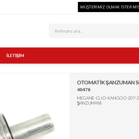
MÜŞTERİMİZ OLMAK İSTER Mİ
İLETİŞİM
OTOMATİK ŞANZUMAN SE
40476
MEGANE-CLIO-KANGOO-207-208-
ŞANZUMAN)