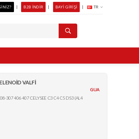
SİNİZ?
B2B İNDİR
BAYİ GİRİŞİ
TR
LENOİD VALFİ
GUA
307 406 407 CELYSEE C3 C4 C5 DS3 (AL4