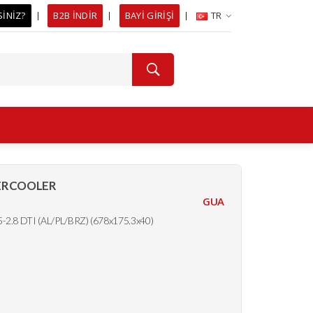
SİNİZ?
B2B İNDİR
BAYİ GİRİŞİ
TR
ERCOOLER
GUA
.8 DTI (AL/PL/BRZ) (678x175.3x40)