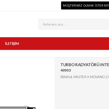
MÜŞTERİMİZ OLMAK İSTER Mİ
İLETİŞİM
TURBO RADYATÖRÜ INT
40903
RENAUL MASTER II-MOVANO 2.5-2