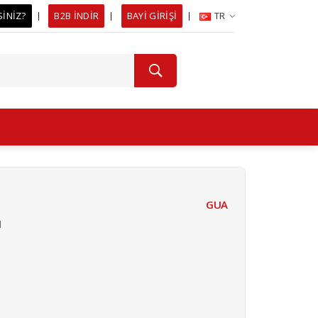
SİNİZ?
B2B İNDİR
BAYİ GİRİŞİ
TR
GUA
I