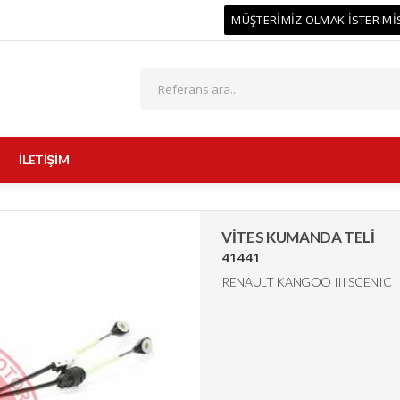
MÜŞTERİMİZ OLMAK İSTER Mİ
İLETİŞİM
VİTES KUMANDA TELİ
41441
RENAULT KANGOO III SCENIC I