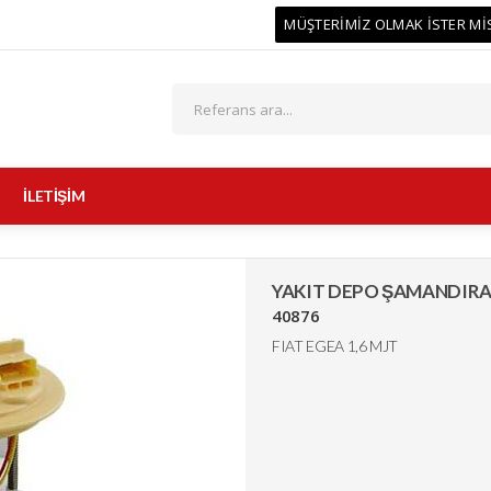
MÜŞTERİMİZ OLMAK İSTER Mİ
İLETİŞİM
YAKIT DEPO ŞAMANDIRA
40876
FIAT EGEA 1,6 MJT