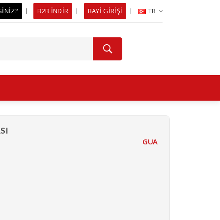
SİNİZ?
B2B İNDİR
BAYİ GİRİŞİ
TR
SI
GUA